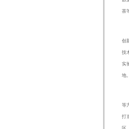
茶
创
技
实
地
等
打
区