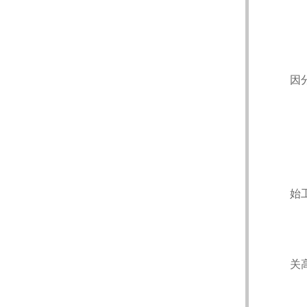
因
始
关