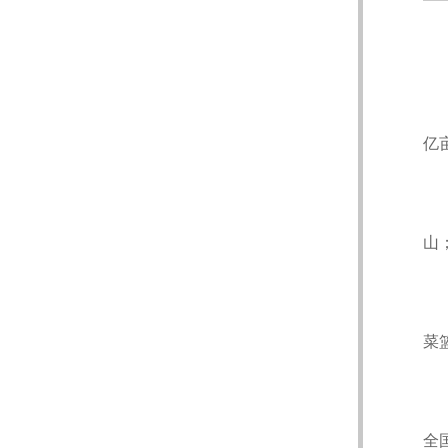
亿
山
菜
全