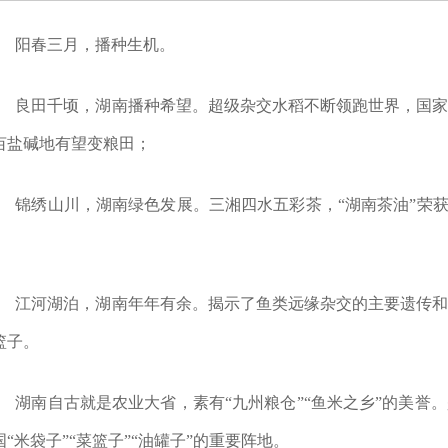
阳春三月，播种生机。
良田千顷，湖南播种希望。超级杂交水稻不断领跑世界，国
亩盐碱地有望变粮田；
锦绣山川，湖南绿色发展。三湘四水五彩茶，“湖南茶油”荣获
；
江河湖泊，湖南年年有余。揭示了鱼类远缘杂交的主要遗传
篮子。
湖南自古就是农业大省，素有“九州粮仓”“鱼米之乡”的美誉。
国“米袋子”“菜篮子”“油罐子”的重要阵地。