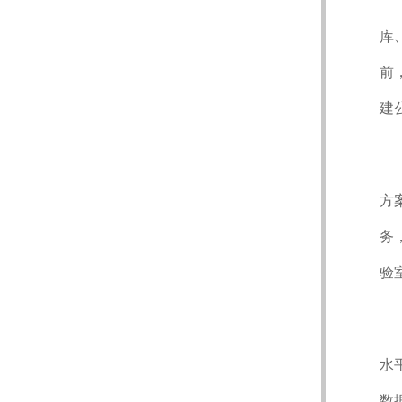
库
前
建
方
务
验
水
数