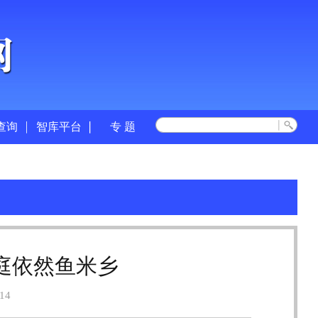
查询
智库平台
专 题
洞庭依然鱼米乡
14