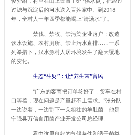
俊介绍，村里在山上设置了6个供水点，把经过
过滤与沉淀后的河水送入百姓家中。到2018
年，全村人一年四季都能喝上“清汤水”了。
禁伐、禁牧、禁污染企业落户；改造
饮水设施、农村厕所、禁止污水直排……一系
列举措下，汉水源村人居环境发生了翻天覆地
的变化。
生态“生财”：让“养生菌”富民
“广东的客商把订单签好了，货车在村
口等着，现在问题是产量赶不上需求。”张分队
一边说着，一边割下一朵粗壮的羊肚菌。他是
宁强县万信食用菌产业开发公司总经理。
看中这里良好的气候条件和适于菌类