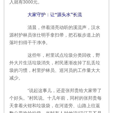
入就有3000元。
大家守护：让“源头水”长流
清晨，伴着清亮动听的溪流声，汉水
源村护林员张仕明手拿扫帚，把石板步道上的
落叶扫得干干净净。
这些年，村里试点垃圾分类回收，野
外大片生活垃圾消失，村民逐渐改掉了乱丢垃
圾的习惯，村里护林员、巡河员的工作量大大
减少。
“说起这事儿，还是张邦贵给大家带了
个好头。”村民说。十几年前，同村的张邦贵每
天拿着火钳和垃圾袋，在河道旁、山路上往返
数公里捡拾垃圾。当时有人对他说“汉江又不是