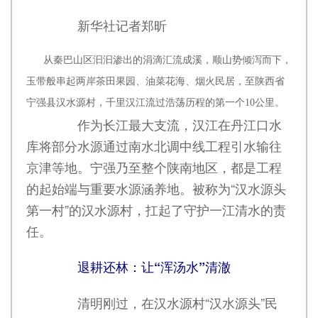
新华社记者郑昕
从秦巴山区汩汩渗出的涓滴汇流成溪，顺山势倾泻而下，
玉带般串起两岸茶田果园、油菜花海、烟火民居，至陕西省
宁强县汉水源村，千里汉江流过浩荡历程的第一个10公里。
作为长江最大支流，汉江在丹江口水
库将部分水源通过南水北调中线工程引水输往
京津等地。宁强乃至整个陕南地区，都是工程
的起始端与重要水源涵养地。被称为“汉水源头
第一村”的汉水源村，扛起了守护一江清水的责
任。
退耕还林：让“浑汤水”清澈
清明刚过，在汉水源村“汉水源头”民