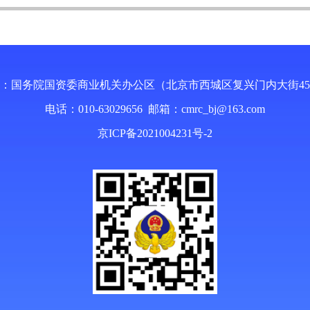
：国务院国资委商业机关办公区（北京市西城区复兴门内大街4
电话：010-63029656 邮箱：
cmrc_bj@163.com
京ICP备2021004231号-2