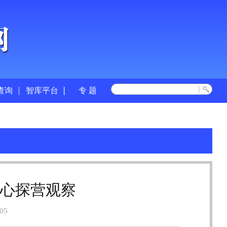
查询
智库平台
专 题
中心探营观察
05