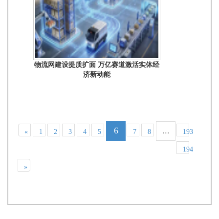
物流网建设提质扩面 万亿赛道激活实体经
济新动能
6
...
«
1
2
3
4
5
7
8
193
194
»