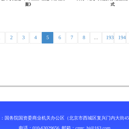
案》
式
1
2
3
4
5
6
7
8
...
193
194
：国务院国资委商业机关办公区（北京市西城区复兴门内大街4
电话：010-63029656 邮箱：
cmrc_bj@163.com