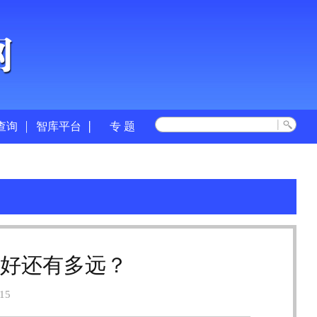
查询
智库平台
专 题
用好还有多远？
15