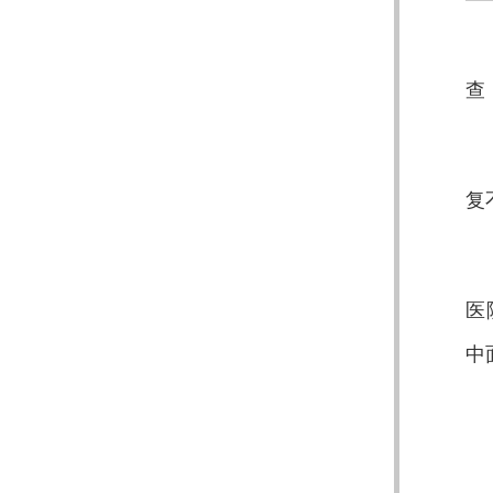
查
复
医
中