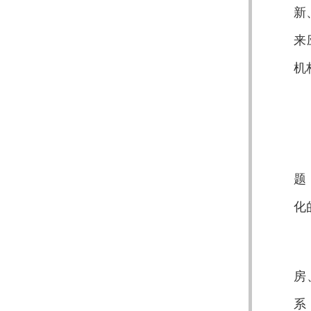
新
来
机
题
化
房
系