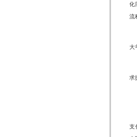
化
流
大
求
支