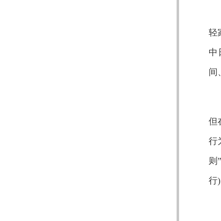
轻
中
间
但
行
则
行