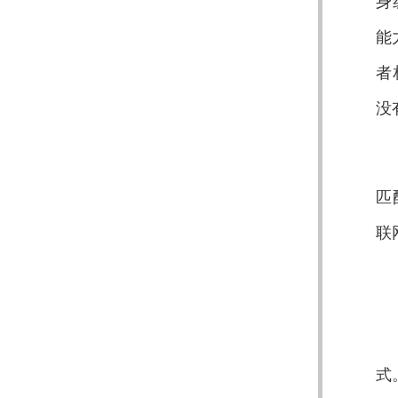
身
能
者
没
匹
联
式