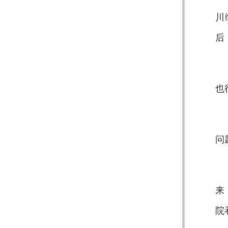
川
后
也
问
来
院