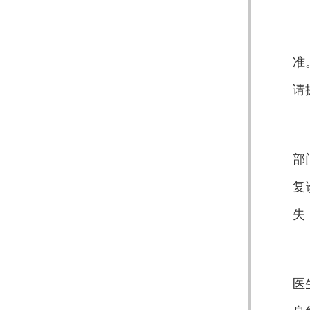
准
请
部
复
失
医