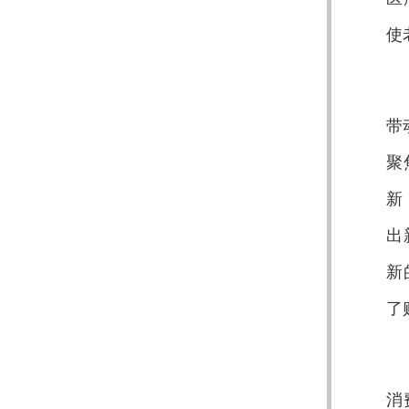
使
带
聚
新
出
新
了
消