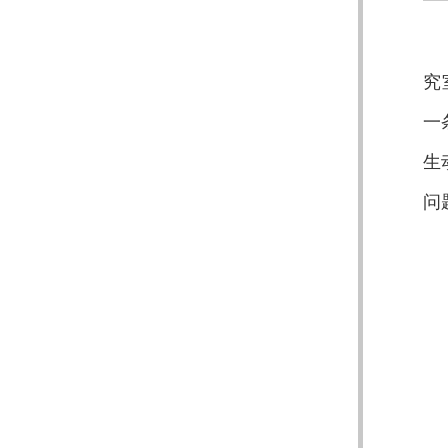
究
一
生
问