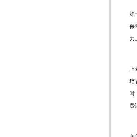
第
保
力
上
培
时
费
医