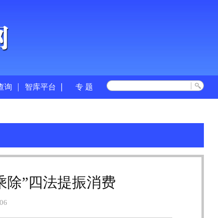
查询
智库平台
专 题
乘除”四法提振消费
06