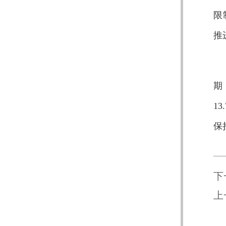
限
推
期
1
保
下
上