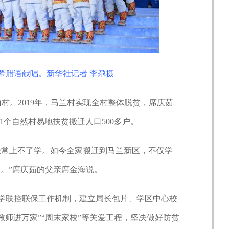
希腊语献唱。新华社记者 李尕摄
村。2019年，马兰村实现全村整体脱贫，席庆茹
1个自然村易地扶贫搬迁人口500多户。
常上不了学。如今全家搬迁到马兰新区，不仅学
书。”席庆茹的父亲席金海说。
联控联保工作机制，建立局长包片、学区中心校
教师进万家”“周末家校”等关爱工程，坚决做好防贫