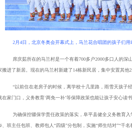
2月4日，北京冬奥会开幕式上，马兰花合唱团的孩子们用
席庆茹所在的马兰村是一个有着700多户2000多口人的深山
家搬进了新居。现在的马兰村新建了14栋新民居，集中安置其他2
“以前住在老房子的时候，离学校十几里路，雨雪天孩子经
就在家门口，义务教育‘两免一补’等保障政策也能让孩子安心读
为确保控辍保学责任政策的落实，阜平县健全义务教育入学
乡、班主任包班、教师包人“四级”分包制，实施“师生结对”“千名