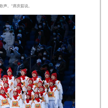
歌声。”席庆茹说。