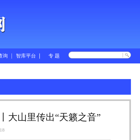
查询
智库平台
专 题
丨大山里传出“天籁之音”
18