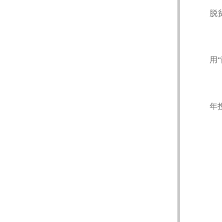
脱
用
年