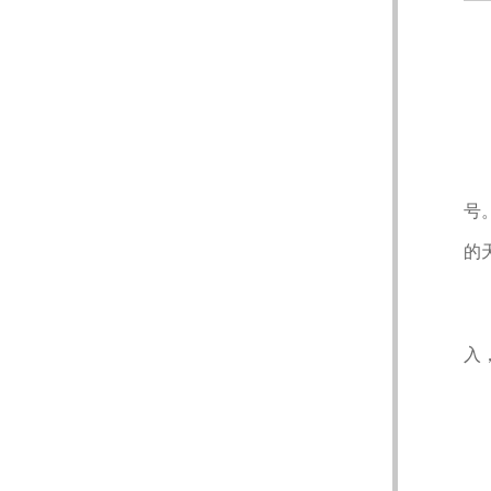
号
的
入