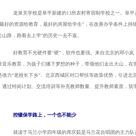
龙泉关学校是阜平新建的13所农村寄宿制学校之一。阜平县
“最好的资源给教育，最好的房屋给学生”，在改善办学条件上持续
走山路，跑着去上学”的历史一去不返。
好教育不光硬件要“硬”，软件也要强。来自北京的邓小岚，
童音乐教育，为孩子们播下梦想的种子，带领他们走出大山，在
还借力“老校长下乡”、北京西城区对口帮扶等政策优势，引进北
，通过特岗计划、交流培训等补充教师数量、提升教师素质，筑
。
控辍保学路上，一个也不能少
就读于马兰小学四年级的席庆茹是马兰花合唱团的主力队员