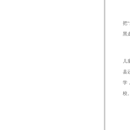
把
黑
儿
县
学
校