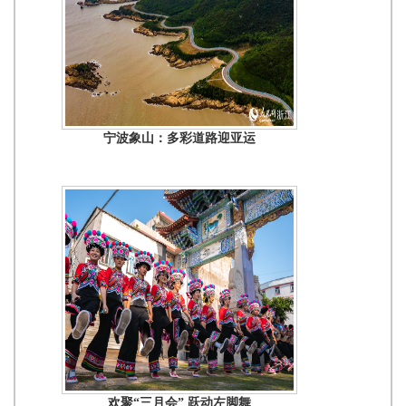
宁波象山：多彩道路迎亚运
欢聚“三月会” 跃动左脚舞