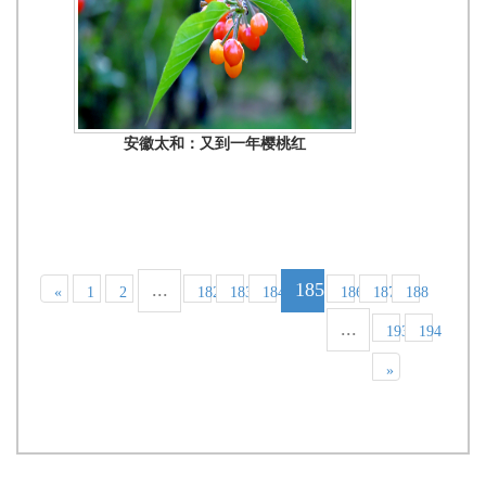
安徽太和：又到一年樱桃红
...
185
«
1
2
182
183
184
186
187
188
...
193
194
»