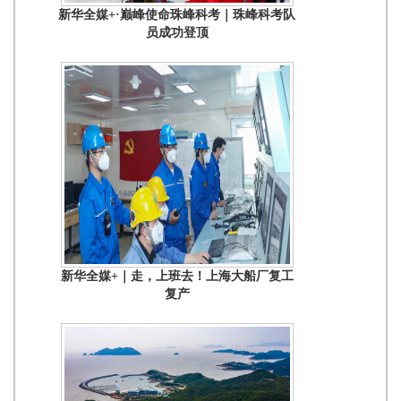
新华全媒+·巅峰使命珠峰科考｜珠峰科考队
员成功登顶
新华全媒+｜走，上班去！上海大船厂复工
复产