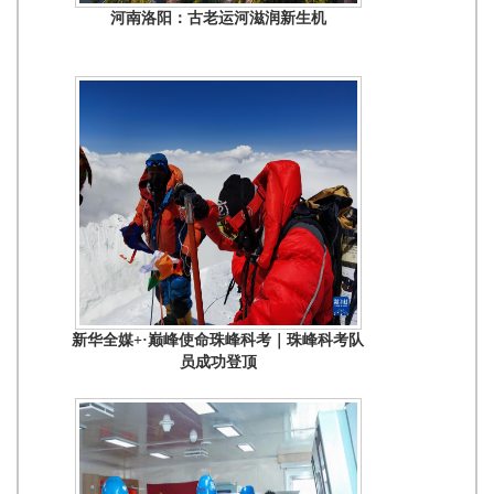
河南洛阳：古老运河滋润新生机
新华全媒+·巅峰使命珠峰科考｜珠峰科考队
员成功登顶