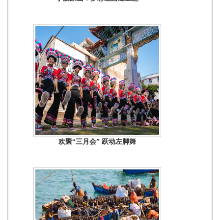
欢聚“三月会” 跃动左脚舞