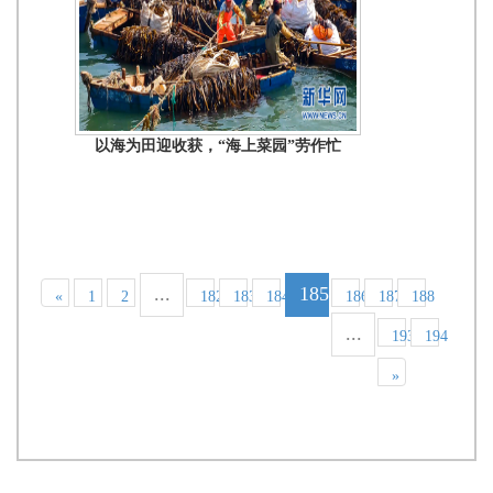
以海为田迎收获，“海上菜园”劳作忙
...
185
«
1
2
182
183
184
186
187
188
...
193
194
»