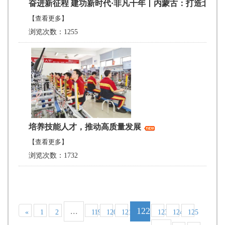
奋进新征程 建功新时代·非凡十年丨内蒙古：打造北疆
【查看更多】
浏览次数：1255
培养技能人才，推动高质量发展
【查看更多】
浏览次数：1732
...
122
«
1
2
119
120
121
123
124
125