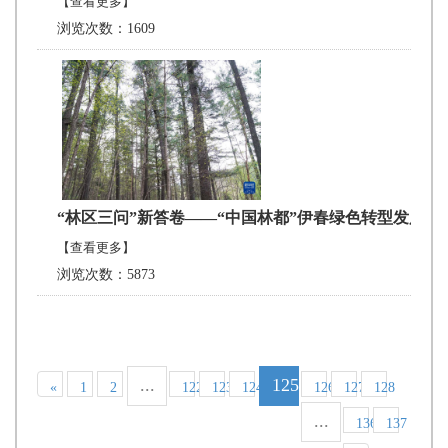
【查看更多】
浏览次数：1609
“林区三问”新答卷——“中国林都”伊春绿色转型发展实
【查看更多】
浏览次数：5873
...
125
«
1
2
122
123
124
126
127
128
...
136
137